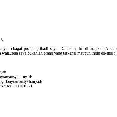
g,
anya sebagai profile pribadi saya. Dari situs ini diharapkan Anda
 walaupun saya bukanlah orang yang terkenal maupun ingin dikenal :)
yah
donyramansyah.my.id/
blog.donyramansyah.my.id/
nux user : ID 400171