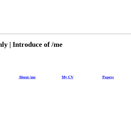
ly | Introduce of /me
About /me
My CV
Papers